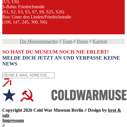
(U5, U6)
S-Bahn: Friedrichstraße
(S1, S2, S3, S5, S7, S9, S25, S26)
Bus: Unter den Linden/Friedrichstraße
(100, 147, 245, 300, N6)
Die Museumsmacher
//
Team
//
Presse
//
Karriere
SO HAST DU MUSEUM NOCH NIE ERLEBT!
MELDE DICH JETZT AN UND VERPASSE KEINE
NEWS
Copyright 2026 Cold War Museum Berlin // Design by
brot &
salz
Impressum
//