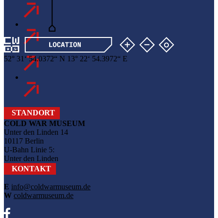
52
°
31
‘
54
.
0372
“
N
13
°
22
‘
54
.
3972
“
E
STANDORT
COLD WAR MUSEUM
Unter den Linden 14
10117 Berlin
U-Bahn Linie 5:
Unter den Linden
KONTAKT
E
info@coldwarmuseum.de
W
coldwarmuseum.de