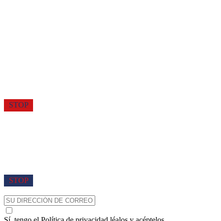
STOP
STOP
Sí, tengo el
Política de privacidad
léalos y acéptelos.