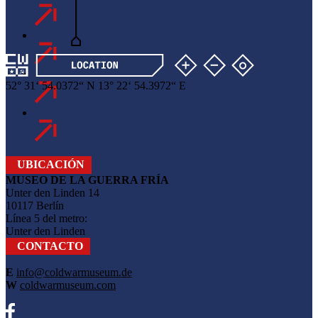
52
°
31
‘
54
.
0372
“
N
13
°
22
‘
54
.
3972
“
E
UBICACIÓN
MUSEO DE LA GUERRA FRÍA
Unter den Linden 14
10117 Berlín
Línea 5 del metro:
Unter den Linden
CONTACTO
E
info@coldwarmuseum.de
W
coldwarmuseum.com